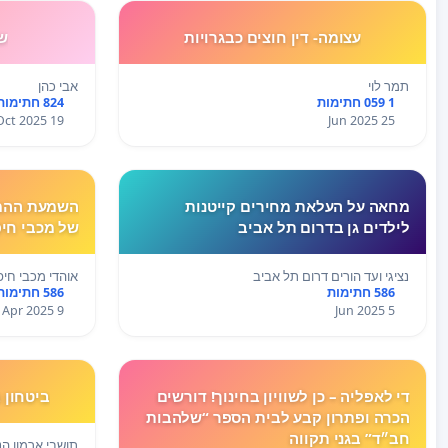
עצומה- דין חוצים כבגרויות
ש
תמר לוי
אבי כהן
1 059 חתימות
824 חתימות
19 Oct 2025
25 Jun 2025
מחאה על העלאת מחירים קייטנות
השמעת ההמנ
לילדים גן בדרום תל אביב
של מכבי חי
נציגי ועד הורים דרום תל אביב
אוהדי מכבי חי
586 חתימות
586 חתימות
9 Apr 2025
5 Jun 2025
די לאפליה – כן לשוויון בחינוך! דורשים
ביטחון 
הכרה ופתרון קבע לבית הספר “שלהבות
חב״ד” בגני תקווה
תושבי ארמון הנ