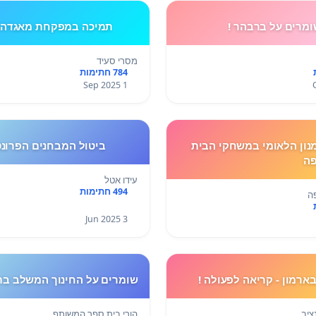
ומרים על ברבהר !
תמיכה במפקחת מאגדה 
מסרי סעיד
784 חתימות
1 Sep 2025
ון הלאומי במשחקי הבית
ביטול המבחנים הפרונ
פה
עידו אטל
494 חתימות
פה
3 Jun 2025
בארמון - קריאה לפעולה !
שומרים על החינוך המשלב בת
ציב
הורי בית ספר המשותף