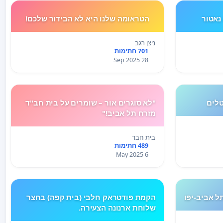
נאטור
הטראומה שלנו היא לא הבידור שלכם!
ניצן רגב
701 חתימות
28 Sep 2025
טלים
"לא סוגרים אור – שומרים על בית חב"ד
מזרח תל אביב!"
בית חבד
489 חתימות
6 May 2025
ל אביב-יפו
הקמת פודטראק חלבי (בית קפה) בחצר
שלוחת ארנונה הצעירה.