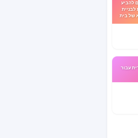
ם להביע
לבניית
 של בית
ת עבור