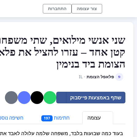
צור עצומה
התחברות
שני אנשי מילואים, שתי משפחו
קטן אחד – עזרו להציל את פלא
הצומת ביד בנימין
פלאפל הצומת
· IL
פ
שתף באמצעות פייסבוק
עצומה
חתימות
חשיפה נוספ
197
בעוד כמה שבועות בלבד, משפחה שלמה עלולה לאבד את 