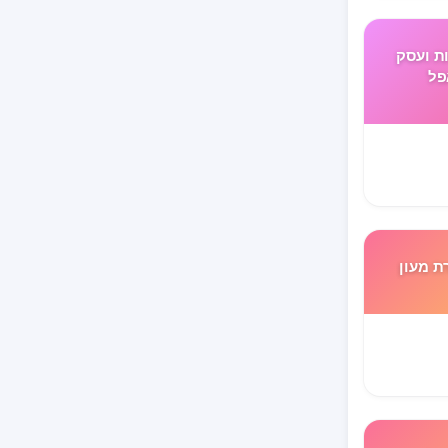
ת ועסק
פל
ת מעון