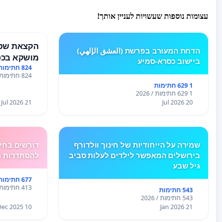
עצומות נוספות שעשויות לעניין אותך!
הקצאת שטח
הדחת המעורב בפרשת (العشق الإلهي)
מושקא בכפ
ביישוב כסרא-סמיע
824 חתימות
824 חתימות / 2026
1 629 חתימות
1 629 חתימות / 2026
21 Jul 2026
20 Jul 2026
שמירה על הייחודיות של חינוך וולדורף
דורשים בחיר
בירושלים המאפשר לילדים לעלות סביב
להסתדרות המורים
גיל שבע
677 חתימות
413 חתימות / 2026
543 חתימות
543 חתימות / 2026
10 Dec 2025
21 Jan 2026