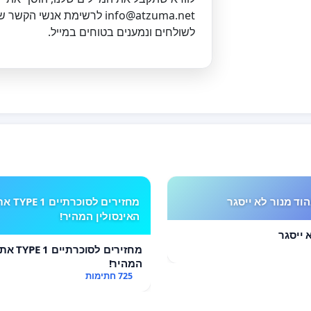
info@atzuma.net
לרשימת אנשי הקשר של
לשולחים ונמענים בטוחים במייל.
 של אנשי
וד מנור לא ייסגר
מחזירים לסוכרתיים E 1
האינסולין המהיר!
 ייסגר
מחזירים לס
המהיר!
725 חתימות