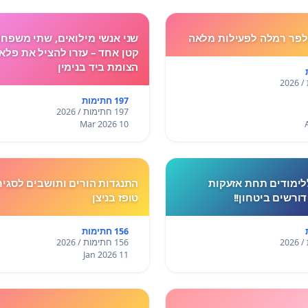
לה לפעילות מלאה
שני אנשי מילואים, שתי משפחו
קטן אחד – עזרו להציל את פלא
הצומת ביד בנימין
197 חתימות
197 חתימות / 2026
10 Mar 2026
לימודים תחת אזעקות
התנגדות הורים ותושבים לסגיר
דורשים ביטחון!!
טופז בניצן
156 חתימות
156 חתימות / 2026
11 Jan 2026