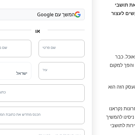
את תושבי
שים לעצור
המשך עם Google
או
שם פרטי
שם מ
וכל. כבר
והפך למקום
עיר
עסק הזה הוא
כתוב
ונות נקראנו
הכנס מחדש את כתובת המיי
ניסינו להמשיך
ירות לתושבי