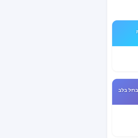
TYP את
רזל בלב