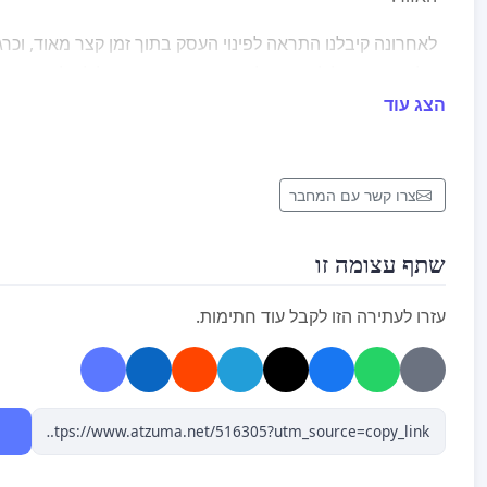
לאחרונה קיבלנו התראה לפינוי העסק בתוך זמן קצר מאוד, וכרגע
חלופי שבו נוכל להמשיך לעבוד. סגירת העסק עלולה לפגוע ק
שתי המשפחות שלנו.
הצג עוד
במשך כשנתיים העסק פעל במקום באופן גלוי, ואף ברישיון הע
מספר חלקה שאינו תואם את המיקום בפועל. כעת נותר לנו זמן
צרו קשר עם המחבר
למצוא פתרון.
אנחנו לא מחפשים מאבק – רק הזדמנות הוגנת להמשיך לעבוד
שתף עצומה זו
בכבוד.
עזרו לעתירה הזו לקבל עוד חתימות.
אנחנו פונים למועצה האזורית נחל שורק בבקשה למצוא פתרון
לפלאפל הצומת להמשיך לפעול בתחומי המועצה.
העסק הקטן הזה הפך לחלק מהקהילה המקומית – מקום מפגש, ח
טוב עבור רבים מתושבי האזור.