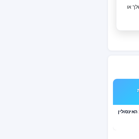
ך או
TYP את
וכרתיים TYPE 1 את האינסולין