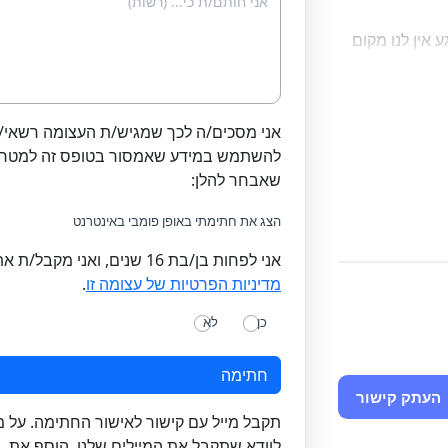
 אין לנו מקום
שות בפרנסת
אני מסכים/ה לכך שמגיש/ת העצומה רשאי/
סק מופיע
להשתמש במידע שאמסור בטופס זה למטרו
 קצר מאוד
שאבחר להלן:
הצג את חתימתי באופן פומבי באינטרנט
 ולהתפרנס
אני לפחות בן/בת 16 שנים, ואני מקבל/ת את
מדיניות הפרטיות של עצומה זו
.
 שיאפשר
כן
לא
חתימה
יוך ואוכל
העתק קישור
תקבל מייל עם קישור לאישור החתימה. על 
לוודא שתקבל את המיילים שלנו, הוסף את