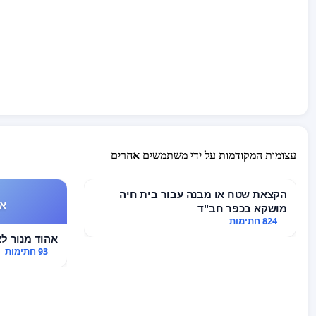
חתימתכם יכולה לעזור למצוא פתרון הוגן.
אנא חתמו על העצומה ושתפו אותה – כדי לעזור לשתי משפחות
מילואים להמשיך לעבוד ולהתפרנס בכבוד.
עצומות המקודמות על ידי משתמשים אחרים
הקצאת שטח או מבנה עבור בית חיה
אה
מושקא בכפר חב"ד
824 חתימות
אהוד מנור לא
93 חתימות