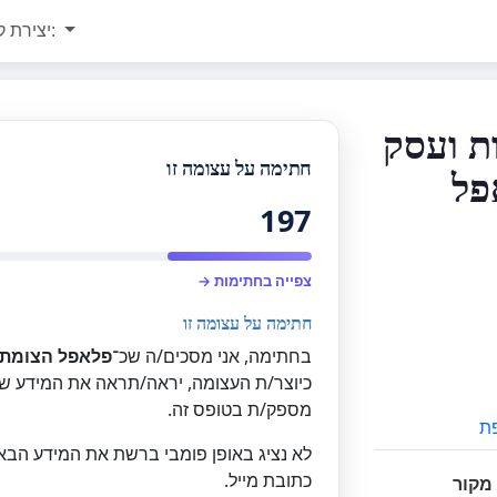
יצירת קשר:
ת ועסק
חתימה על עצומה זו
פל
197
צפייה בחתימות →
חתימה על עצומה זו
בחתימה, אני מסכים/ה שכ־
פלאפל הצומת
כיוצר/ת העצומה, יראה/תראה את המידע שא
מספק/ת בטופס זה.
ת
לא נציג באופן פומבי ברשת את המידע הבא
כתובת מייל.
מקור