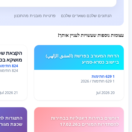
הנתונים שלכם נשארים שלכם
פרטיות מובנית מהתכנון
עצומות נוספות שעשויות לעניין אותך!
הקצאת שטח
הדחת המעורב בפרשת (العشق الإلهي)
מושקא בכפ
ביישוב כסרא-סמיע
824 חתימות
824 חתימות / 2026
1 629 חתימות
1 629 חתימות / 2026
21 Jul 2026
20 Jul 2026
דורשים בחירות דיגטליות בבחירות
התנגדות לה
להסתדרות המורים ב17.02.26
שכונת מגור