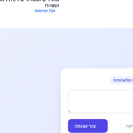
המהיר!
724 חתימות
 מלאכותית
צור עצומה
קה.