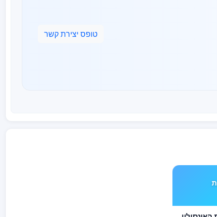
טופס יצירת קשר
ים TYPE 1 את
לסוכרתיים TYPE 1 את האינסולין